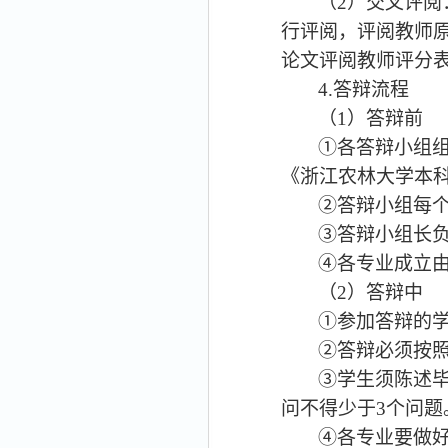
（
2
）
交叉评阅
行评阅，评阅教师
论文评阅教师评分
4.
答辩流程
（
1
）
答辩前
①各答辩小组
《浙江农林大学本
②答辩小组每
③答辩小组长
④各专业成立
（
2）答辩中
①参加答辩的
②答辩必须按
③学生须陈述
问不得少于
3
个问题
④各专业要做