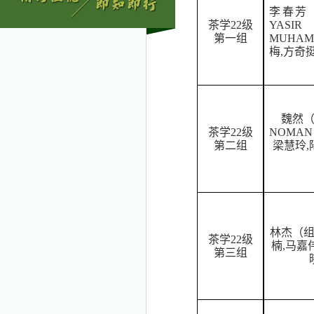
李春芳
茶学
22
级
YASIR
第一组
MUHAM
梅,方奇
魏然
茶学
22
级
NOMAN
第二组
梁慧玲,
林杰（
茶学
22
级
楠
,马嘉
第三组