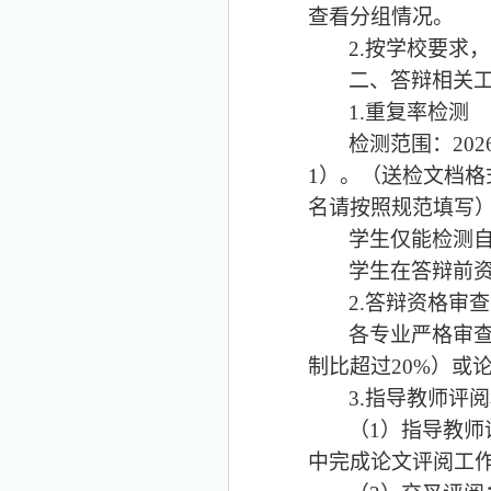
查看分组情况。
2.
按学校要求，
二、答辩相关
1.
重复率检测
检测范围：
202
1）。（送检文档格
名请按照规范填写
学生仅能检测
学生在答辩前
2.
答辩资格审查
各专业严格审
制比超过
20%
）或
3.
指导教师评阅
（
1
）
指导教师
中完成论文评阅工