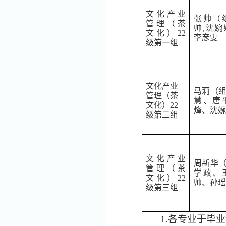
文化产业
张帅（
管理（茶
帅
,沈
文化）
22
李彦雯
级第一组
文化产业
马莉（
管理（茶
慧、唐
文化）
22
烽、沈婉
级第二组
文化产业
周新华
管理（茶
学政、
文化）
22
帅、孙瑶
级第三组
1.
各专业于毕业