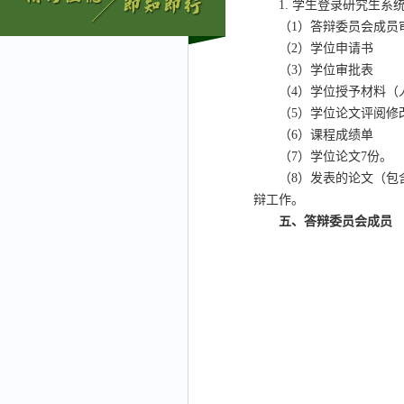
1.
学生登录研究生系
（
1
）答辩委员会成员
（
2
）学位申请书
（
3
）学位审批表
（
4
）学位授予材料（
（
5
）学位论文评阅修
（
6
）课程成绩单
（
7
）学位论文
7
份。
（
8
）发表的论文（包
辩工作。
五、答辩委员会成员