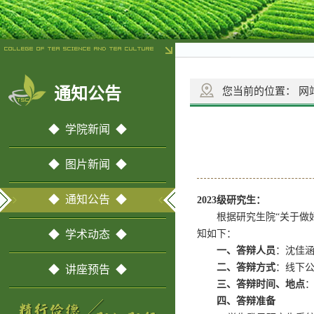
通知公告
您当前的位置：
网
◆ 学院新闻 ◆
◆ 图片新闻 ◆
◆ 通知公告 ◆
20
2
3
级研究生：
根据研究生院
“
关于做
◆ 学术动态 ◆
知如下：
一、
答辩
人员
：
沈佳
二、答辩方式
：线下
◆ 讲座预告 ◆
三、答辩时间、地点
四、
答辩准备