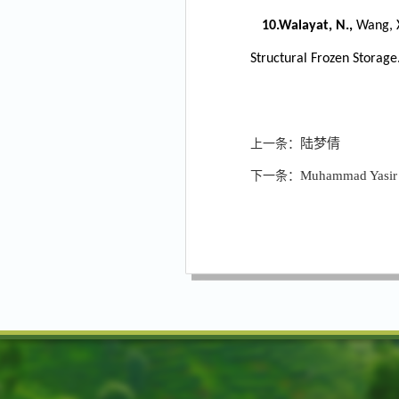
10.
Walayat, N.,
Wang, X
Structural Frozen Storage
陆梦倩
上一条：
Muhammad Yasir
下一条：