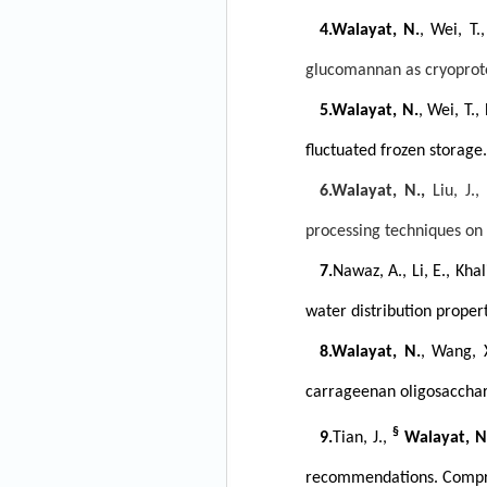
4.
Walayat, N.
, Wei, T.
glucomannan as cryoprotec
5.
Walayat, N.
, Wei, T.
fluctuated frozen storage
6.
Walayat, N.,
Liu, J.,
processing techniques on 
7.
Nawaz, A., Li, E., Khali
water distribution proper
8.
Walayat, N.
, Wang, X
carrageenan oligosacchari
§
9.
Tian, J.,
Walayat, N
recommendations. Compre