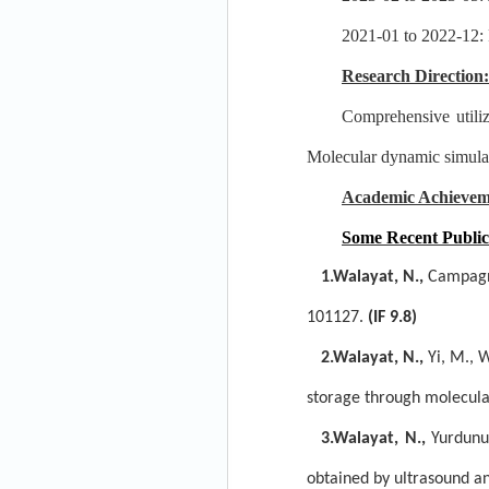
2021-01 to 2022-12: 
Research Direction:
Comprehensive utiliz
Molecular dynamic simulati
Academic Achievem
Some Recent Public
1.
Walayat, N.,
Campagnol
101127.
(IF 9.8)
2.
Walayat, N.,
Yi, M., W
storage through molecula
3.
Walayat, N.,
Yurdunus
obtained by ultrasound an